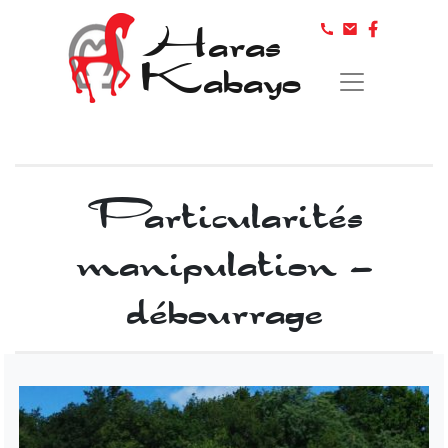
Haras
Kabayo
Particularités
manipulation –
débourrage